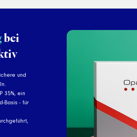
g
bei
ktiv
ichere und
ln.
P 35%, ein
-Basis - für
rchgeführt,