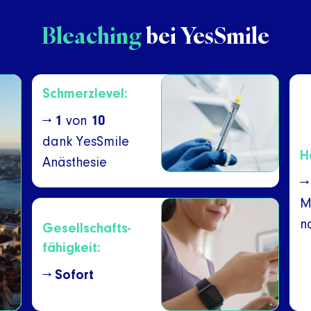
Bleaching
bei YesSmile
Schmerzlevel:
→
1
von
10
dank YesSmile
H
Anästhesie
→
M
n
Gesellschafts-
fähigkeit:
→
Sofort