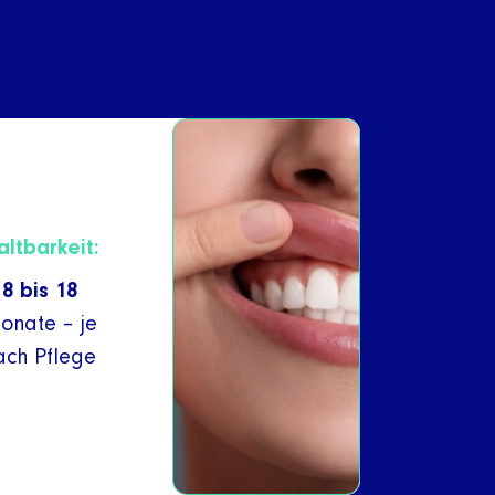
altbarkeit:
8 bis 18
onate – je
ach Pflege