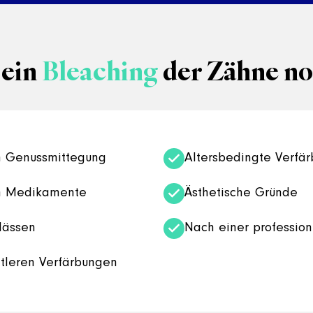
 ein
Bleaching
der Zähne n
h Genussmittegung
Altersbedingte Verfä
ch Medikamente
Ästhetische Gründe
lässen
Nach einer profession
ttleren Verfärbungen