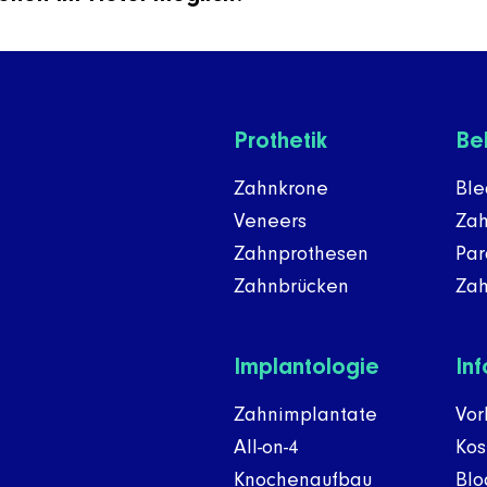
Prothetik
Be
Zahnkrone
Ble
Veneers
Zah
Zahnprothesen
Par
Zahnbrücken
Zah
Implantologie
In
Zahnimplantate
Vor
All-on-4
Kos
Knochenaufbau
Blo