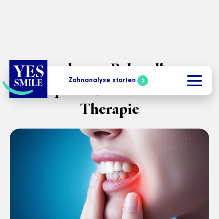
Zahnabszess Behandlung:
Zahnanalyse starten
Symptome, Ursachen und
Therapie