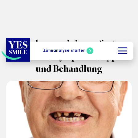
Amelogenesis imperfecta:
Zahnanalyse starten
Ursachen, Symptome, Typen
und Behandlung