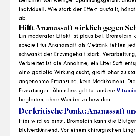
berichtet von weniger Spannungsgefühl, ande
individuell. Wie stark der Effekt ausfällt, hä
ab.
Hilft Ananassaft wirklich gegen S
Ein moderater Effekt ist plausibel. Bromelai
speziell für Ananassaft als Getränk fehlen jed
schwankt der Enzymgehalt stark. Verarbeitung
Verbreitet ist die Annahme, ein Liter Saft ents
eine gezielte Wirkung sucht, greift eher zu st
angenehme Ergänzung, kein Medikament. Diese
Erwartungen. Ähnliches gilt für andere
Vitami
begleiten, ohne Wunder zu bewirken.
Der kritische Punkt: Ananassaft u
Hier wird es ernst. Bromelain kann die Blutger
blutverdünnend. Vor einem chirurgischen Eingri