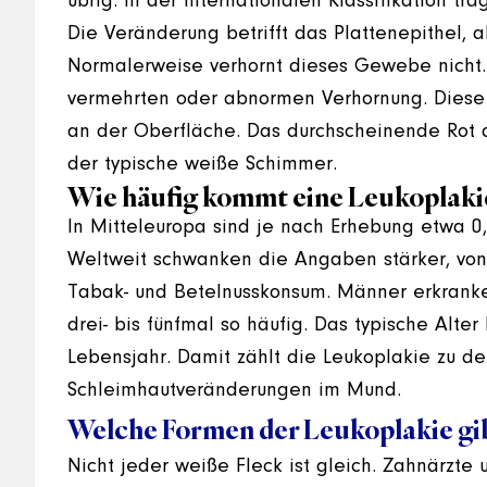
übrig. In der internationalen Klassifikation tr
Die Veränderung betrifft das Plattenepithel, 
Normalerweise verhornt dieses Gewebe nicht.
vermehrten oder abnormen Verhornung. Diese 
an der Oberfläche. Das durchscheinende Rot d
der typische weiße Schimmer.
Wie häufig kommt eine Leukoplakie
In Mitteleuropa sind je nach Erhebung etwa 0,
Weltweit schwanken die Angaben stärker, von 
Tabak- und Betelnusskonsum. Männer erkranken
drei- bis fünfmal so häufig. Das typische Alte
Lebensjahr. Damit zählt die Leukoplakie zu de
Schleimhautveränderungen im Mund.
Welche Formen der Leukoplakie gib
Nicht jeder weiße Fleck ist gleich. Zahnärzt