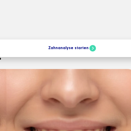
n:
Zahnanalyse starten
?