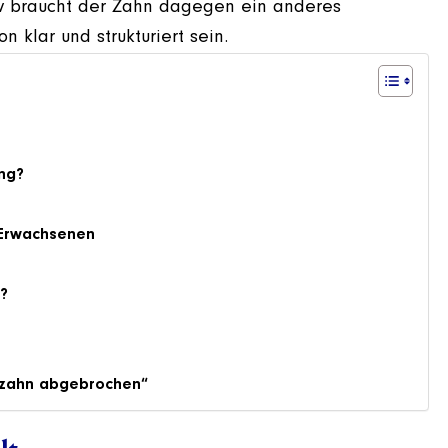
rv braucht der Zahn dagegen ein anderes
 klar und strukturiert sein.
ng?
 Erwachsenen
n?
ezahn abgebrochen“