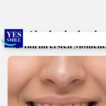
Schneidezahn abgebroche
Was tun im ersten Moment