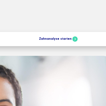
sten
Zahnanalyse starten