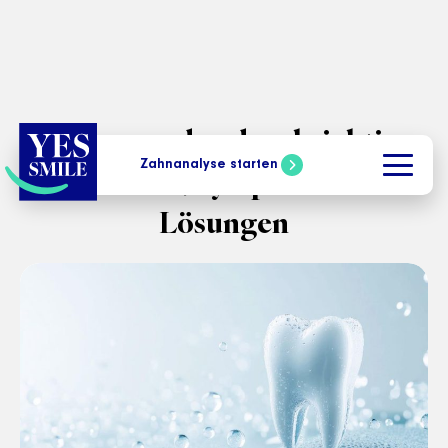
Zähne werden durchsichtig:
Zahnanalyse starten
Ursachen, Symptome und
Lösungen