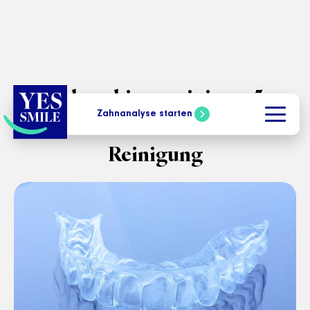
Zahnschiene reinigen: 5
Zahnanalyse starten
effektive Methoden zur
Reinigung