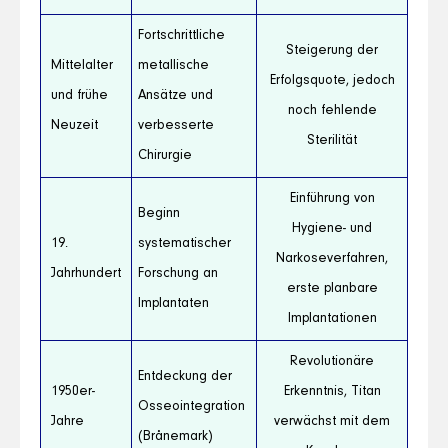
Fortschrittliche
Steigerung der
Mittelalter
metallische
Erfolgsquote, jedoch
und frühe
Ansätze und
noch fehlende
Neuzeit
verbesserte
Sterilität
Chirurgie
Einführung von
Beginn
Hygiene- und
19.
systematischer
Narkoseverfahren,
Jahrhundert
Forschung an
erste planbare
Implantaten
Implantationen
Revolutionäre
Entdeckung der
1950er-
Erkenntnis, Titan
Osseointegration
Jahre
verwächst mit dem
(Brånemark)